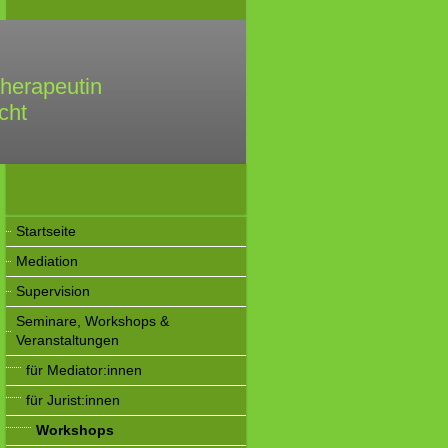
rapeutin
amilienrecht
ältin
Startseite
Mediation
Supervision
Seminare, Workshops &
Veranstaltungen
für Mediator:innen
für Jurist:innen
Workshops