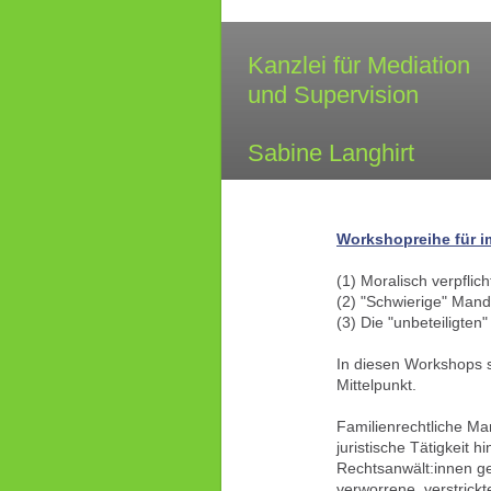
Kanzlei für Me
und Supervision 
Fachan
Sabine La
Workshopreihe für im
(1) Moralisch verpflic
(2) "Schwierige" Mand
(3) Die "unbeteiligten"
In diesen Workshops s
Mittelpunkt.
Familienrechtliche Mand
juristische Tätigkeit
Rechtsanwält:innen ge
verworrene, verstrick