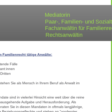
diation Mediatorin
Paar-, Familien- und Sozialthe
wältin für F
nghirt Rechtsanw
 Familienrecht tätige Anwälte:
htende Fälle
ant:innen
 Dritten
tehen Sie als Mensch in Ihrem Beruf als Anwalt im
ate sind in vielerlei Hinsicht eine weit über die reine
 hinausgehende Aufgabe und Herausforderung. Als
raten Sie in diesen Mandaten in oftmals langjährige,
te Beziehungsgeflechte und stehen an "vorderster