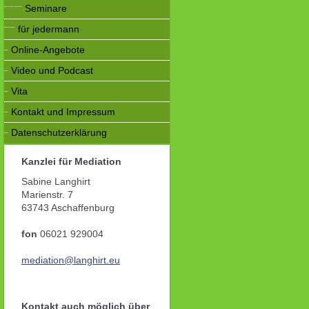
Seminare
für jedermann
Online-Angebote
Video und Podcast
Vita
Kontakt und Impressum
Datenschutzerklärung
Kanzlei für Mediation
Sabine Langhirt
Marienstr. 7
63743 Aschaffenburg
fon
06021 929004
mediation@
langhirt.eu
Kontakt auch möglich über